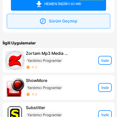
HEMEN İNDİR
(1.62 MB)
Sürüm Geçmişi
İlgili Uygulamalar
Zortam Mp3 Media Studio
İndir
Yardımcı Programlar
4.0
ShowMore
İndir
Yardımcı Programlar
4.0
Substitler
İndir
Yardımcı Programlar