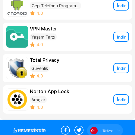
İndir
Cep Telefonu Programla
rı
4.0
VPN Master
İndir
Yaşam Tarzı
4.0
Total Privacy
İndir
Güvenlik
4.0
Norton App Lock
İndir
Araçlar
4.0
Türkiye