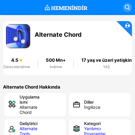
Alternate Chord
4.5
500 Mn+
17 yaş ve üzeri yetişkin
Derecelendirme
İndirme
YAŞ
Alternate Chord Hakkında
Uygulama
ismi
Diller
Alternate
İngilizce
Chord
Geliştirici
Kategori
Alternate
Yardımcı
Tools
Programlar