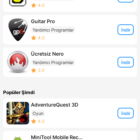
4.0
Guitar Pro
İndir
Yardımcı Programlar
4.0
Ücretsiz Nero
İndir
Yardımcı Programlar
3.0
Popüler Şimdi
AdventureQuest 3D
İndir
Oyun
4.0
MiniTool Mobile Recovery for Android