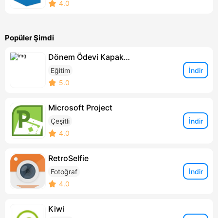
4.0
Popüler Şimdi
Dönem Ödevi Kapakları
İndir
Eğitim
5.0
Microsoft Project
İndir
Çeşitli
4.0
RetroSelfie
İndir
Fotoğraf
4.0
Kiwi