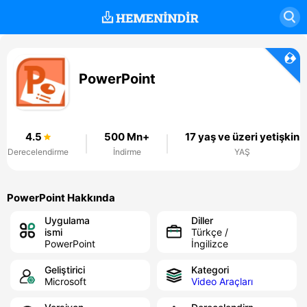
PowerPoint
4.5
500 Mn+
17 yaş ve üzeri yetişkin
Derecelendirme
İndirme
YAŞ
PowerPoint Hakkında
Uygulama
Diller
ismi
Türkçe /
PowerPoint
İngilizce
Geliştirici
Kategori
Microsoft
Video Araçları