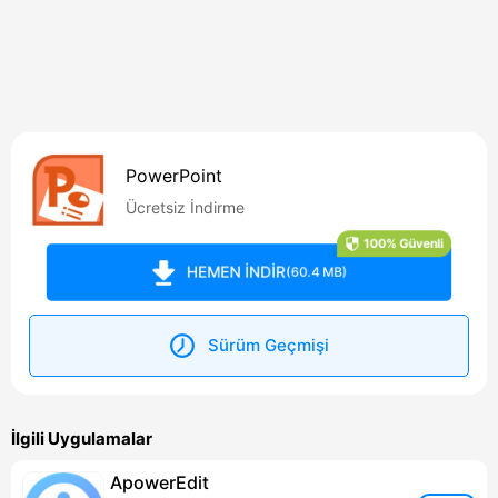
PowerPoint
Ücretsiz İndirme
100% Güvenli
HEMEN İNDİR
(60.4 MB)
Sürüm Geçmişi
İlgili Uygulamalar
ApowerEdit