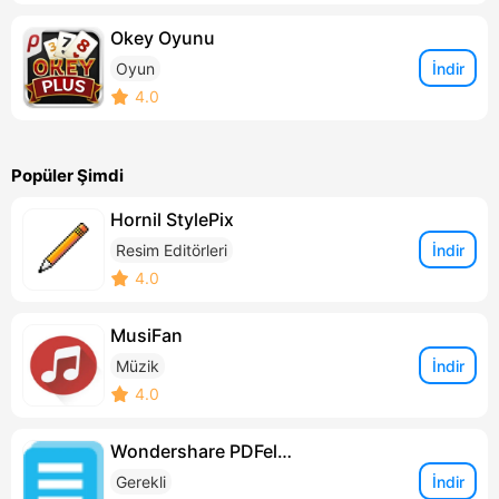
Okey Oyunu
İndir
Oyun
4.0
Popüler Şimdi
Hornil StylePix
İndir
Resim Editörleri
4.0
MusiFan
İndir
Müzik
4.0
Wondershare PDFelement
İndir
Gerekli