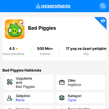
Bad Piggies
4.5
500 Mn+
17 yaş ve üzeri yetişkin
Derecelendirme
İndirme
YAŞ
Bad Piggies Hakkında
Uygulama
Diller
ismi
İngilizce
Bad Piggies
Geliştirici
Kategori
Rovio
Oyun