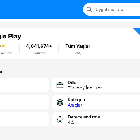
le Play
0
4,041,674+
Tüm Yaşlar
endirme
İndirme
YAŞ
a
Diller
Türkçe / İngilizce
Kategori
Araçlar
Derecelendirme
4.5