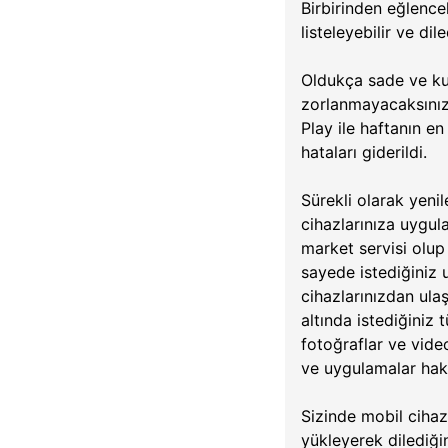
Birbirinden eğlencel
listeleyebilir ve di
Oldukça sade ve ku
zorlanmayacaksınız,
Play ile haftanın e
hataları giderildi.
Sürekli olarak yeni
cihazlarınıza uygul
market servisi olup
sayede istediğiniz
cihazlarınızdan ula
altında istediğiniz 
fotoğraflar ve vide
ve uygulamalar hakk
Sizinde mobil ciha
yükleyerek dilediği