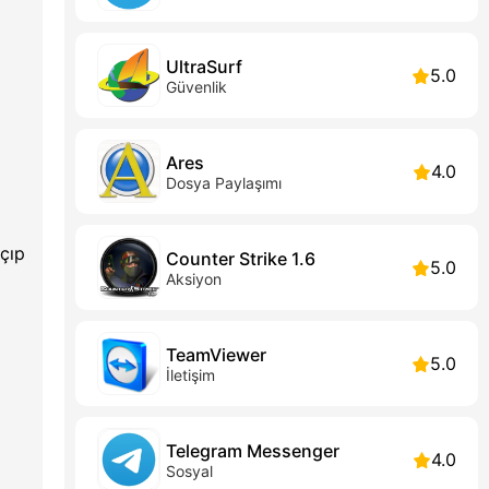
UltraSurf
5.0
Güvenlik
Ares
4.0
Dosya Paylaşımı
açıp
Counter Strike 1.6
5.0
Aksiyon
TeamViewer
5.0
İletişim
Telegram Messenger
4.0
Sosyal