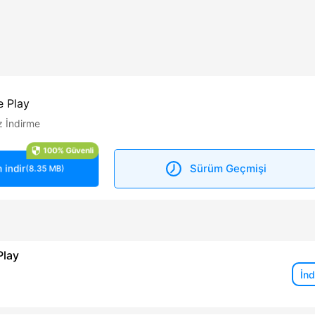
e Play
z İndirme
100% Güvenli
Sürüm Geçmişi
indir
(8.35 MB)
Play
İnd