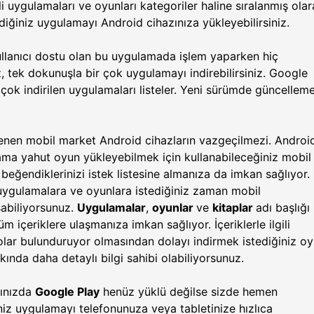
i uygulamaları ve oyunları kategoriler haline sıralanmış ola
lediğiniz uygulamayı Android cihazınıza yükleyebilirsiniz.
llanıcı dostu olan bu uygulamada işlem yaparken hiç
 tek dokunuşla bir çok uygulamayı indirebilirsiniz. Google
n çok indirilen uygulamaları listeler. Yeni sürümde güncellem
lenen mobil market Android cihazların vazgeçilmezi. Androi
ama yahut oyun yükleyebilmek için kullanabileceğiniz mobil
 beğendiklerinizi istek listesine almanıza da imkan sağlıyor.
 uygulamalara ve oyunlara istediğiniz zaman mobil
şabiliyorsunuz.
Uygulamalar
,
oyunlar
ve
kitaplar
adı başlığı
tüm içeriklere ulaşmanıza imkan sağlıyor. İçeriklerle ilgili
olar bulunduruyor olmasından dolayı indirmek istediğiniz o
ında daha detaylı bilgi sahibi olabiliyorsunuz.
zınızda
Google Play
henüz yüklü değilse sizde hemen
niz uygulamayı telefonunuza veya tabletinize hızlıca