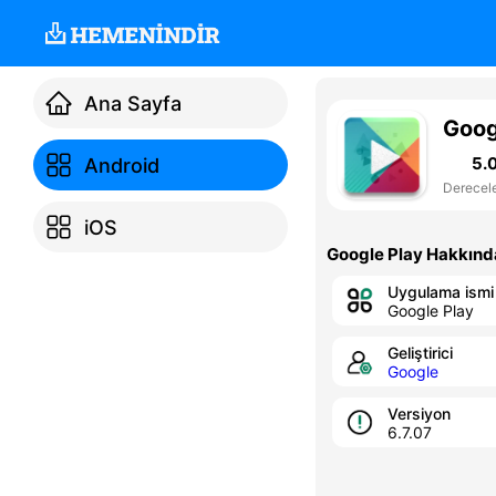
Ana Sayfa
Goog
5.
Android
Derecel
iOS
Google Play Hakkınd
Uygulama ismi
Google Play
Geliştirici
Google
Versiyon
6.7.07