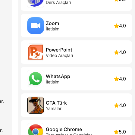
Ders Araçları
Zoom
4.0
İletişim
PowerPoint
4.0
Video Araçları
WhatsApp
4.0
İletişim
r.
GTA Türk
4.0
Yamalar
Google Chrome
r.
5.0
Tarayıcılar ve Gezginler