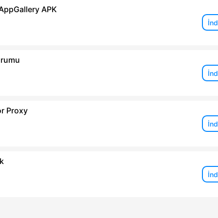
AppGallery APK
İnd
urumu
İnd
or Proxy
İnd
k
İnd