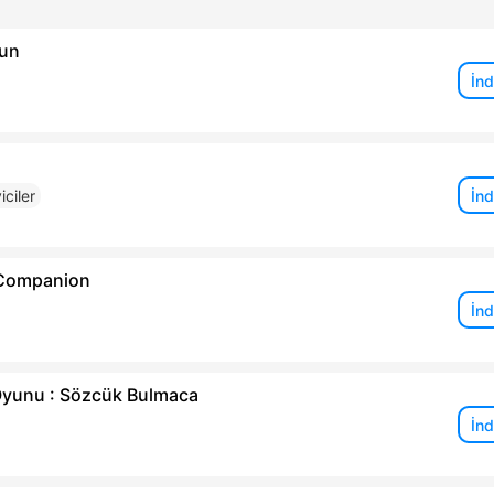
Run
İnd
İnd
ciler
 Companion
İnd
Oyunu : Sözcük Bulmaca
İnd