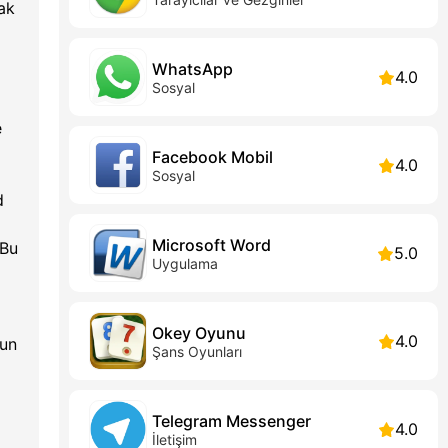
rak
WhatsApp
4.0
Sosyal
e
Facebook Mobil
4.0
Sosyal
d
Microsoft Word
 Bu
5.0
Uygulama
Okey Oyunu
4.0
yun
Şans Oyunları
Telegram Messenger
4.0
İletişim