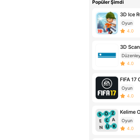
Popüler Şimdi
3D Ice 
Oyun
4.0
3D Scan
Düzenleyi
4.0
FIFA 17
Oyun
4.0
Kelime 
Oyun
4.0