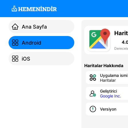
Ana Sayfa
Harit
4.
Android
Derecel
iOS
Haritalar Hakkında
Uygulama ismi
Haritalar
Geliştirici
Google Inc.
Versiyon