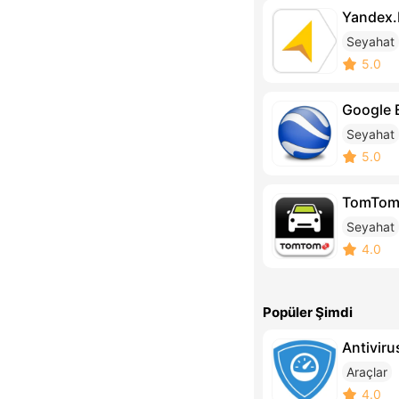
Yandex.
Seyahat
5.0
Google 
Seyahat
5.0
TomTom
Seyahat
4.0
Popüler Şimdi
Antiviru
Araçlar
4.0