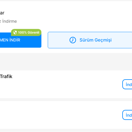
lar
z İndirme
100% Güvenli
Sürüm Geçmişi
MEN İNDİR
Trafik
İnd
İnd