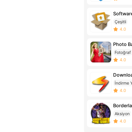
Softwar
Çeşitli
4.0
Photo B
Fotoğraf
4.0
Downloa
İndirme Y
4.0
Borderl
Aksiyon
4.0