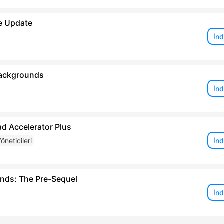
e Update
İnd
ackgrounds
İnd
d Accelerator Plus
İnd
öneticileri
ands: The Pre-Sequel
İnd