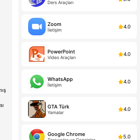
Ders Araçları
Zoom
4.0
İletişim
PowerPoint
4.0
Video Araçları
WhatsApp
4.0
İletişim
mış
sı
GTA Türk
4.0
Yamalar
Google Chrome
5.0
Tarayıcılar ve Gezginler