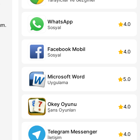
k
WhatsApp
4.0
um.
Sosyal
Facebook Mobil
4.0
Sosyal
Microsoft Word
5.0
Uygulama
Okey Oyunu
4.0
Şans Oyunları
Telegram Messenger
4.0
İletişim