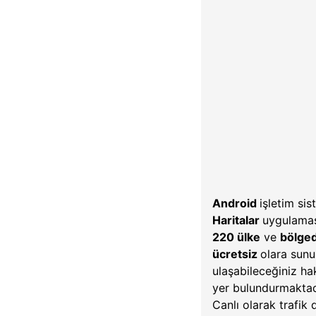
Android
işletim sis
Haritalar
uygulaması
220 ülke
ve
bölge
ücretsiz
olara sunu
ulaşabileceğiniz ha
yer bulundurmaktad
Canlı olarak trafik