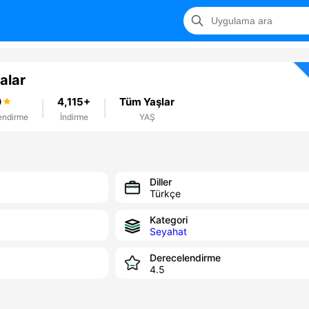
alar
0
4,115+
Tüm Yaşlar
endirme
İndirme
YAŞ
Diller
Türkçe
Kategori
Seyahat
Derecelendirme
4.5