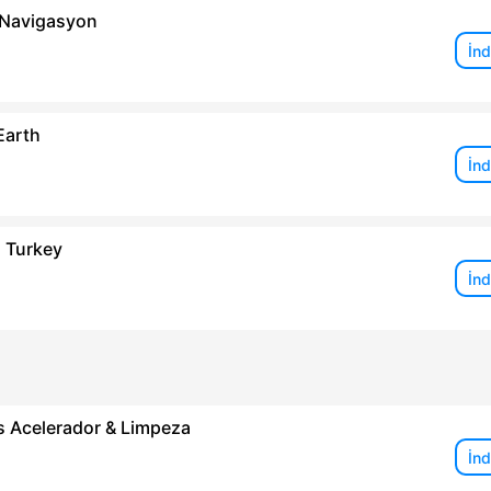
Navigasyon
İnd
Earth
İnd
 Turkey
İnd
s Acelerador & Limpeza
İnd