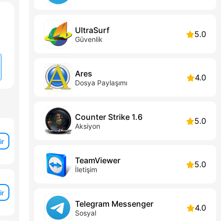
UltraSurf
5.0
Güvenlik
Ares
4.0
Dosya Paylaşımı
Counter Strike 1.6
5.0
Aksiyon
ir
TeamViewer
5.0
İletişim
ir
Telegram Messenger
4.0
Sosyal