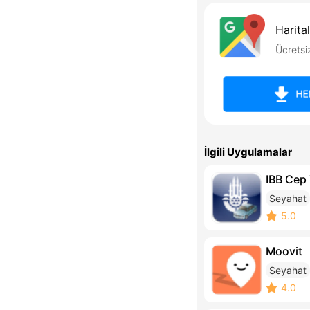
Harita
Ücretsi
HE
İlgili Uygulamalar
IBB Cep 
Seyahat
5.0
Moovit
Seyahat
4.0