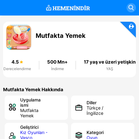
Mutfakta Yemek
4.5
500 Mn+
17 yaş ve üzeri yetişkin
Derecelendirme
İndirme
YAŞ
Mutfakta Yemek Hakkında
Uygulama
Diller
ismi
Türkçe /
Mutfakta
İngilizce
Yemek
Geliştirici
Kız Oyunları -
Kategori
Vasco
Oyun