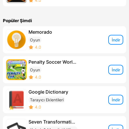
4.0
Popüler Şimdi
Memorado
İndir
Oyun
4.0
Penalty Soccer World Cup Game
İndir
Oyun
4.0
Google Dictionary
İndir
Tarayıcı Eklentileri
4.0
Seven Transformation Pack