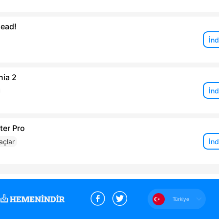
head!
İnd
nia 2
İnd
ter Pro
İnd
raçlar
Türkiye