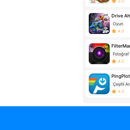
3.0
Drive A
Oyun
4.0
FilterMa
Fotoğraf
4.0
PingPlot
Çeşitli A
4.0