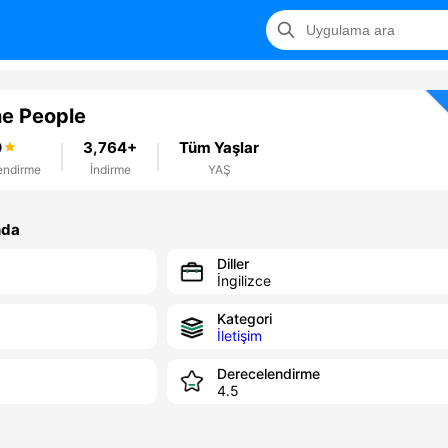
ne People
0
3,764+
Tüm Yaşlar
endirme
İndirme
YAŞ
nda
Diller
İngilizce
Kategori
İletişim
Derecelendirme
4.5