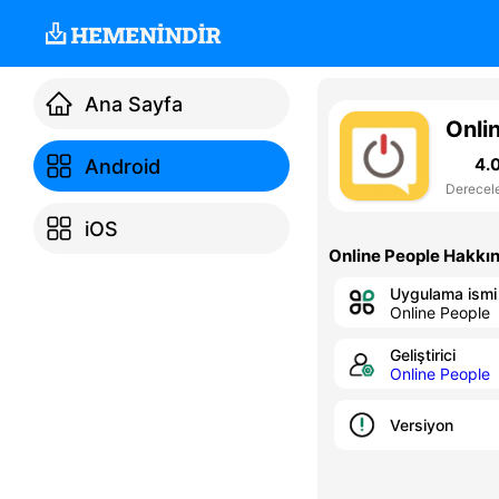
Ana Sayfa
Onli
4.
Android
Derecel
iOS
Online People Hakkı
Uygulama ismi
Online People
Geliştirici
Online People
Versiyon