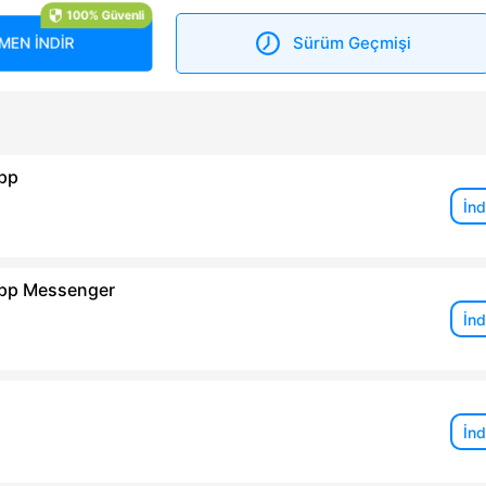
100% Güvenli
Sürüm Geçmişi
MEN İNDİR
pp
İnd
pp Messenger
İnd
İnd