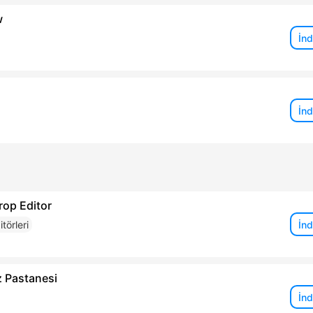
w
İnd
İnd
rop Editor
İnd
törleri
z Pastanesi
İnd