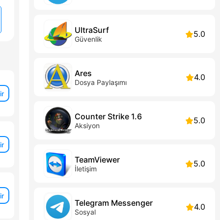
UltraSurf
5.0
Güvenlik
Ares
4.0
Dosya Paylaşımı
ir
Counter Strike 1.6
5.0
Aksiyon
ir
TeamViewer
5.0
İletişim
ir
Telegram Messenger
4.0
Sosyal