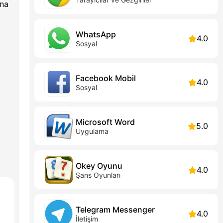
ına
WhatsApp
4.0
Sosyal
Facebook Mobil
4.0
Sosyal
Microsoft Word
5.0
Uygulama
Okey Oyunu
4.0
Şans Oyunları
Telegram Messenger
4.0
İletişim