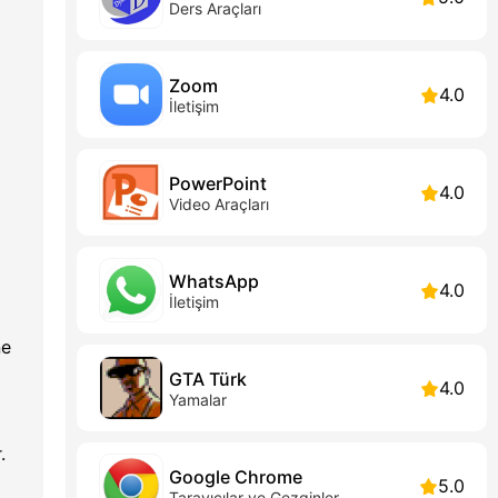
Ders Araçları
Zoom
4.0
İletişim
PowerPoint
4.0
Video Araçları
WhatsApp
4.0
İletişim
ne
GTA Türk
4.0
Yamalar
.
Google Chrome
5.0
Tarayıcılar ve Gezginler