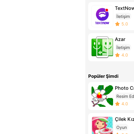
TextNo
İletişim
5.0
Azar
İletişim
4.0
Popüler Şimdi
Photo C
Resim Edi
4.0
Çilek Kı
Oyun