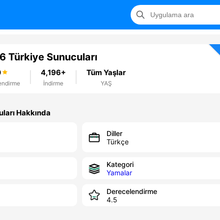
.6 Türkiye Sunucuları
0
4,196+
Tüm Yaşlar
endirme
İndirme
YAŞ
uları Hakkında
Diller
Türkçe
Kategori
Yamalar
Derecelendirme
4.5