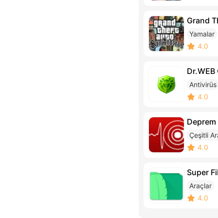
Grand T
Yamalar
4.0
Dr.WEB 
Antivirüs
4.0
Deprem 
Çeşitli A
4.0
Super F
Araçlar
4.0