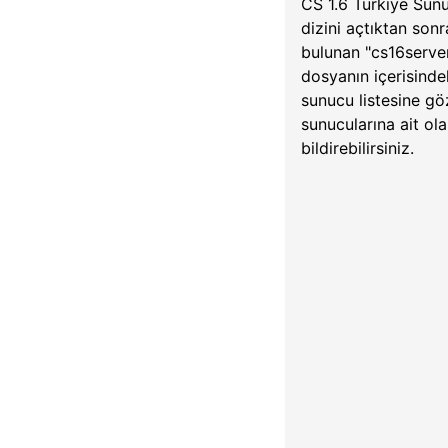
CS 1.6 Türkiye Sunu
dizini açtıktan son
bulunan "cs16server
dosyanın içerisindek
sunucu listesine gö
sunucularına ait ola
bildirebilirsiniz.