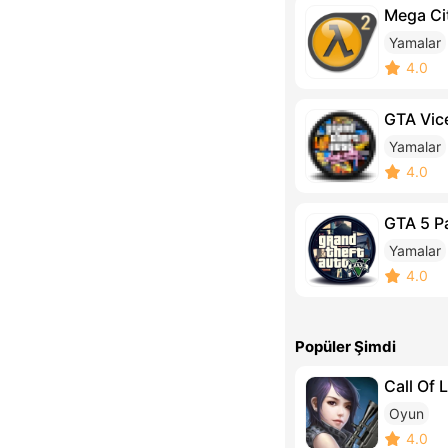
Mega Ci
Yamalar
4.0
GTA Vice
Yamalar
4.0
GTA 5 P
Yamalar
4.0
Popüler Şimdi
Call Of 
Oyun
4.0