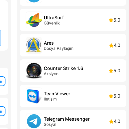
UltraSurf
5.0
Güvenlik
Ares
4.0
Dosya Paylaşımı
Counter Strike 1.6
5.0
Aksiyon
ir
TeamViewer
5.0
İletişim
ir
Telegram Messenger
4.0
Sosyal