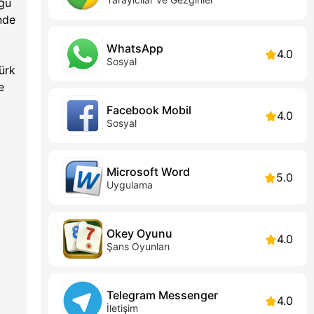
uğu
nde
WhatsApp
4.0
Sosyal
ürk
e
Facebook Mobil
4.0
Sosyal
Microsoft Word
5.0
Uygulama
Okey Oyunu
4.0
Şans Oyunları
Telegram Messenger
4.0
İletişim