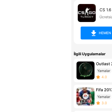
CS 1.6
Ücretsi
HEMEN 
İlgili Uygulamalar
Outlast
Yamalar
4.0
Fifa 201
Yamalar
3.0