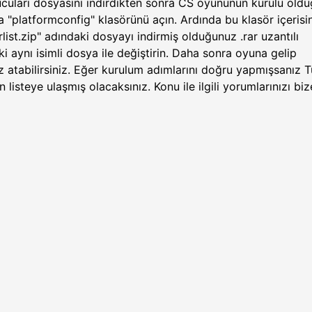
cuları dosyasını indirdikten sonra CS oyununun kurulu old
ra "platformconfig" klasörünü açın. Ardında bu klasör içerisi
list.zip" adındaki dosyayı indirmiş olduğunuz .rar uzantılı
i aynı isimli dosya ile değiştirin. Daha sonra oyuna gelip
z atabilirsiniz. Eğer kurulum adımlarını doğru yapmışsanız T
n listeye ulaşmış olacaksınız. Konu ile ilgili yorumlarınızı biz