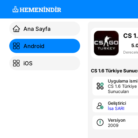
Ana Sayfa
CS 1
5.
Android
Derecel
iOS
CS 1.6 Türkiye Sunuc
Uygulama ismi
CS 1.6 Türkiye
Sunucuları
Geliştirici
İsa SARI
Versiyon
2009