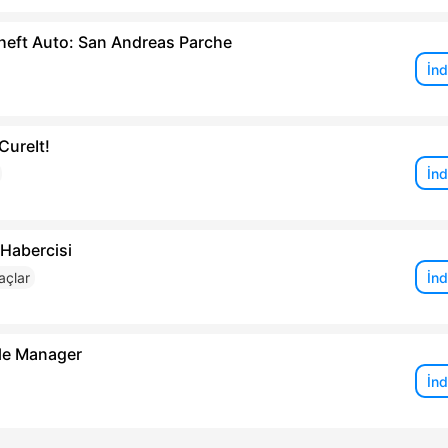
heft Auto: San Andreas Parche
İnd
CureIt!
İnd
Habercisi
İnd
raçlar
ile Manager
İnd