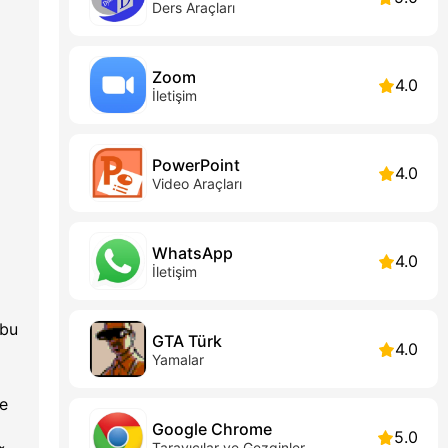
Ders Araçları
Zoom
4.0
İletişim
PowerPoint
4.0
Video Araçları
WhatsApp
4.0
İletişim
 bu
GTA Türk
4.0
Yamalar
me
Google Chrome
5.0
Tarayıcılar ve Gezginler