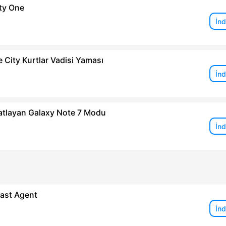
ty One
İnd
 City Kurtlar Vadisi Yaması
İnd
atlayan Galaxy Note 7 Modu
İnd
Last Agent
İnd