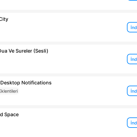
City
İnd
a Ve Sureler (Sesli)
İnd
 Desktop Notifications
İnd
klentileri
ed Space
İnd