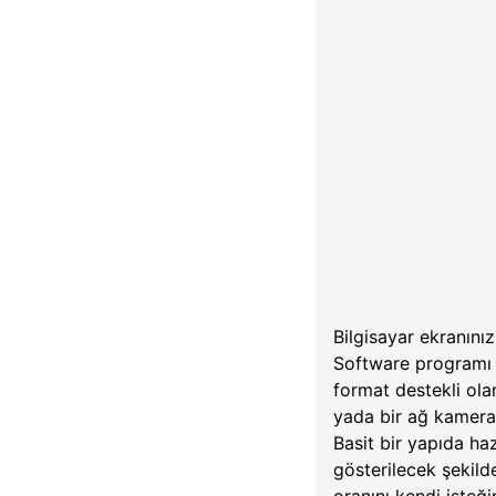
Bilgisayar ekranın
Software programı i
format destekli ol
yada bir ağ kameras
Basit bir yapıda ha
gösterilecek şekil