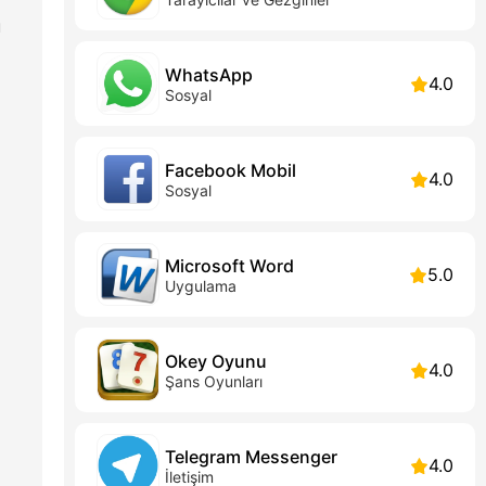
ü
WhatsApp
4.0
Sosyal
Facebook Mobil
4.0
Sosyal
Microsoft Word
5.0
Uygulama
Okey Oyunu
4.0
Şans Oyunları
Telegram Messenger
4.0
İletişim