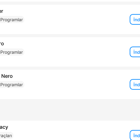
er
İnd
 Programlar
ro
İnd
 Programlar
z Nero
İnd
 Programlar
vacy
İnd
açları