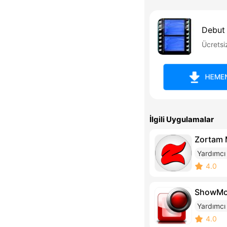
Debut
Ücretsi
HEMEN
İlgili Uygulamalar
Zortam 
Yardımcı
4.0
ShowMo
Yardımcı
4.0