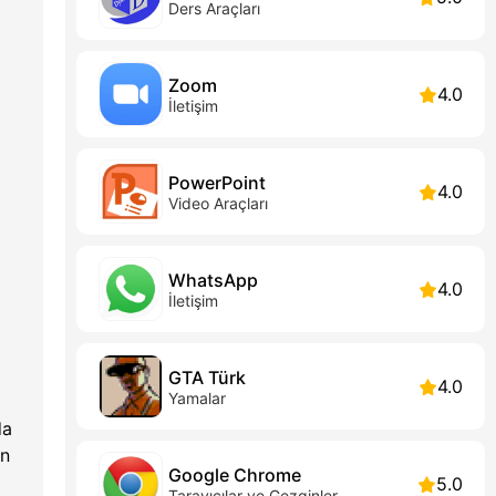
Ders Araçları
Zoom
4.0
İletişim
PowerPoint
4.0
Video Araçları
WhatsApp
4.0
İletişim
GTA Türk
4.0
Yamalar
da
an
Google Chrome
5.0
Tarayıcılar ve Gezginler