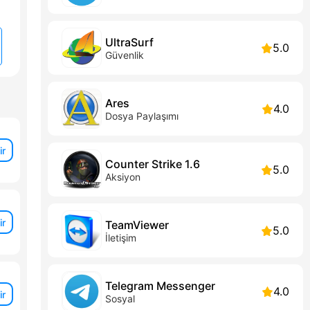
UltraSurf
5.0
Güvenlik
Ares
4.0
Dosya Paylaşımı
ir
Counter Strike 1.6
5.0
Aksiyon
ir
TeamViewer
5.0
İletişim
Telegram Messenger
4.0
ir
Sosyal