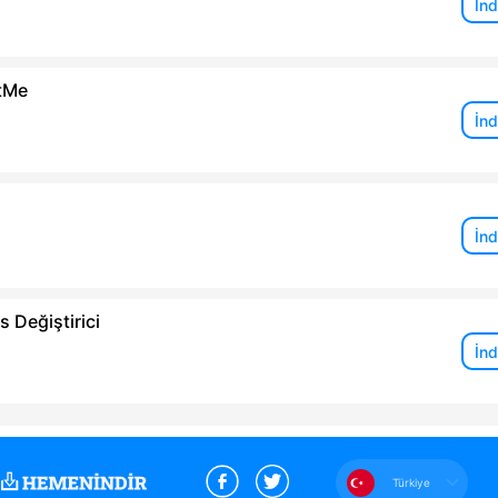
İnd
tMe
İnd
İnd
s Değiştirici
İnd
Türkiye