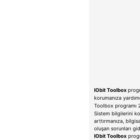
IObit Toolbox
progr
korumanıza yardımcı
Toolbox programı 2
Sistem bilgilerini 
arttırmanıza, bilgis
oluşan sorunları gi
IObit Toolbox
progr