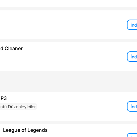
İnd
rd Cleaner
İnd
MP3
İnd
ntü Düzenleyiciler
 - League of Legends