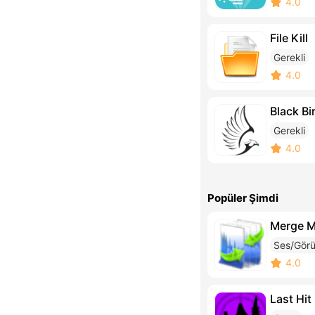
4.0
File Kill
Gerekli
4.0
Black Bi
Gerekli
4.0
Popüler Şimdi
Merge 
Ses/Görü
4.0
Last Hit