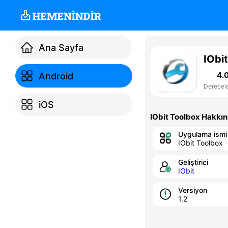
Ana Sayfa
IObi
4.
Android
Derecel
iOS
IObit Toolbox Hakkı
Uygulama ismi
IObit Toolbox
Geliştirici
IObit
Versiyon
1.2