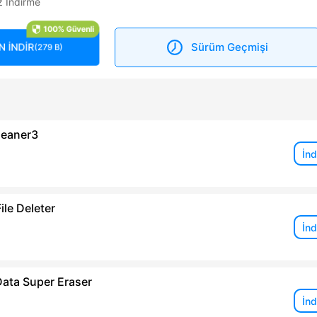
z İndirme
100% Güvenli
Sürüm Geçmişi
 İNDİR
(279 B)
leaner3
İnd
ile Deleter
İnd
ata Super Eraser
İnd