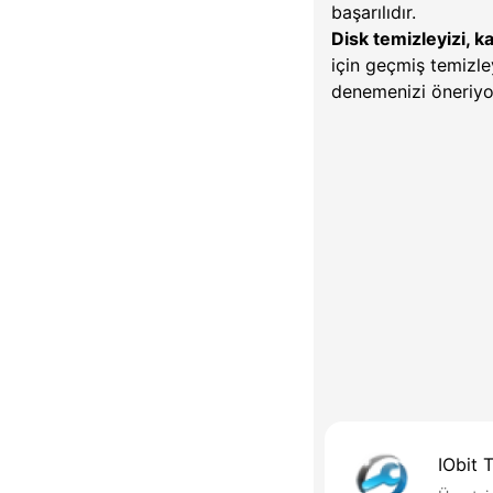
başarılıdır.
Disk temizleyizi, ka
için geçmiş temizley
denemenizi öneriy
IObit 