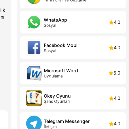
lik
ını
WhatsApp
4.0
Sosyal
Facebook Mobil
4.0
Sosyal
Microsoft Word
5.0
Uygulama
Okey Oyunu
4.0
Şans Oyunları
Telegram Messenger
4.0
İletişim