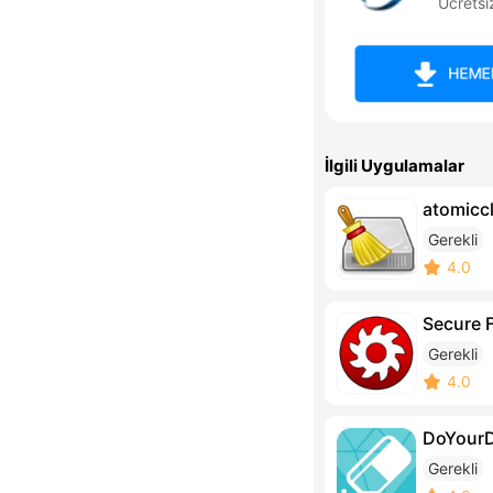
Ücretsi
HEMEN
İlgili Uygulamalar
atomicc
Gerekli
4.0
Secure F
Gerekli
4.0
DoYourD
Gerekli