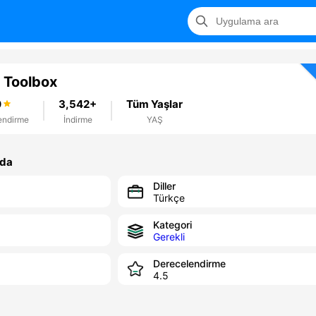
t Toolbox
0
3,542+
Tüm Yaşlar
endirme
İndirme
YAŞ
nda
Diller
Türkçe
Kategori
Gerekli
Derecelendirme
4.5