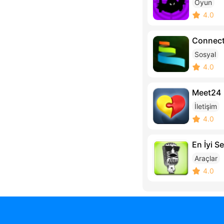
Oyun
4.0
Connec
Sosyal
4.0
Meet24
İletişim
4.0
En İyi Se
Araçlar
4.0