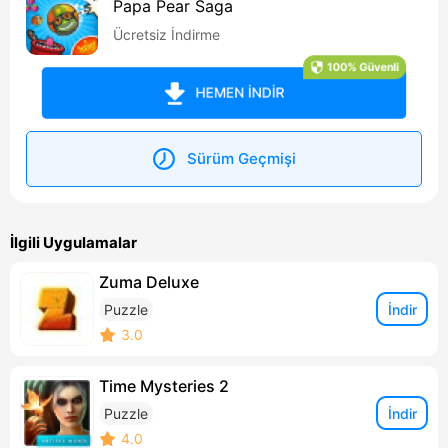
Papa Pear Saga
Ücretsiz İndirme
100% Güvenli
HEMEN İNDİR
Sürüm Geçmişi
İlgili Uygulamalar
Zuma Deluxe
İndir
Puzzle
3.0
Time Mysteries 2
İndir
Puzzle
4.0