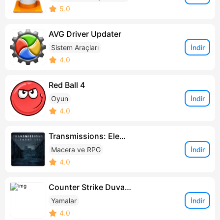
5.0
AVG Driver Updater
İndir
Sistem Araçları
4.0
Red Ball 4
İndir
Oyun
4.0
Transmissions: Element 120
İndir
Macera ve RPG
4.0
Counter Strike Duvar Hilesi
İndir
Yamalar
4.0