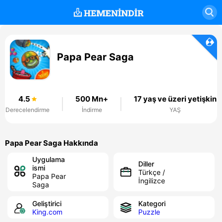
Papa Pear Saga
4.5
500 Mn+
17 yaş ve üzeri yetişkin
Derecelendirme
İndirme
YAŞ
Papa Pear Saga Hakkında
Uygulama
Diller
ismi
Türkçe /
Papa Pear
İngilizce
Saga
Geliştirici
Kategori
King.com
Puzzle