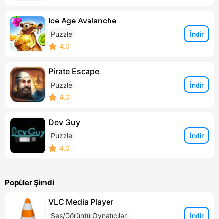
Ice Age Avalanche
İndir
Puzzle
4.0
Pirate Escape
İndir
Puzzle
4.0
Dev Guy
İndir
Puzzle
4.0
Popüler Şimdi
VLC Media Player
İndir
Ses/Görüntü Oynatıcılar