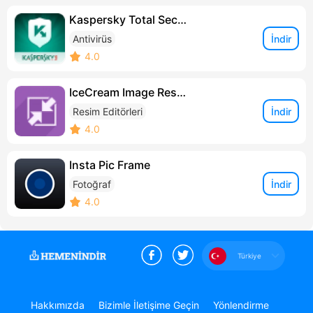
Kaspersky Total Security
İndir
Antivirüs
4.0
IceCream Image Resizer
İndir
Resim Editörleri
4.0
Insta Pic Frame
İndir
Fotoğraf
4.0
Türkiye
Hakkımızda
Bizimle İletişime Geçin
Yönlendirme