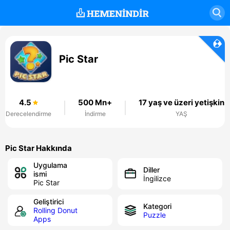
Pic Star
4.5
500 Mn+
17 yaş ve üzeri yetişkin
Derecelendirme
İndirme
YAŞ
Pic Star Hakkında
Uygulama
Diller
ismi
İngilizce
Pic Star
Geliştirici
Kategori
Rolling Donut
Puzzle
Apps