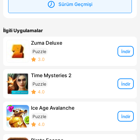
Sürüm Geçmişi
İlgili Uygulamalar
Zuma Deluxe
İndir
Puzzle
3.0
Time Mysteries 2
İndir
Puzzle
4.0
Ice Age Avalanche
İndir
Puzzle
4.0