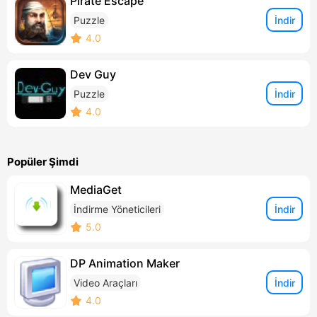
Pirate Escape
İndir
Puzzle
4.0
Dev Guy
İndir
Puzzle
4.0
Popüler Şimdi
MediaGet
İndir
İndirme Yöneticileri
5.0
DP Animation Maker
İndir
Video Araçları
4.0