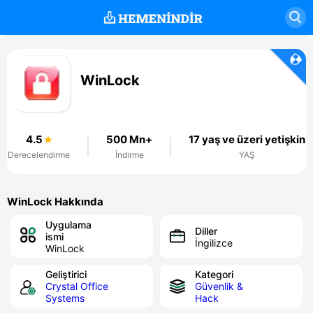
WinLock
4.5
500 Mn+
17 yaş ve üzeri yetişkin
Derecelendirme
İndirme
YAŞ
WinLock Hakkında
Uygulama
Diller
ismi
İngilizce
WinLock
Geliştirici
Kategori
Crystal Office
Güvenlik &
Systems
Hack