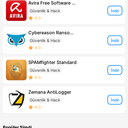
Avira Free Software Updater
İndir
Güvenlik & Hack
4.0
Cybereason RansomFree
İndir
Güvenlik & Hack
4.0
SPAMfighter Standard
İndir
Güvenlik & Hack
4.0
Zemana AntiLogger
İndir
Güvenlik & Hack
4.0
Popüler Şimdi