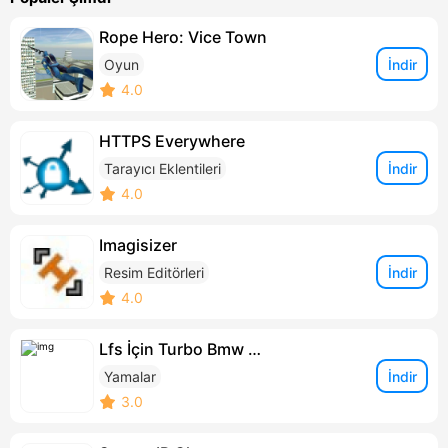
Rope Hero: Vice Town
İndir
Oyun
4.0
HTTPS Everywhere
İndir
Tarayıcı Eklentileri
4.0
Imagisizer
İndir
Resim Editörleri
4.0
Lfs İçin Turbo Bmw e30 Araba Yaması
İndir
Yamalar
3.0