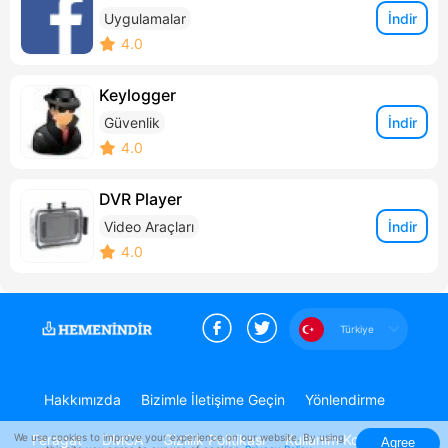
İndir
Uygulamalar
4.0
Keylogger
İndir
Güvenlik
4.0
DVR Player
İndir
Video Araçları
4.0
Türkiye
Hakkımızda
Bizimle İletişime Geçin
Yönlendirme
We use cookies to improve your experience on our website. By using
Feragat
DMCA
Gizlilik Politikası
Kullanım Koşulları
Agree