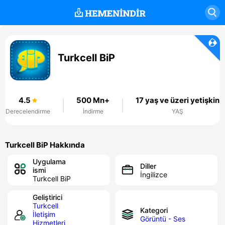
Turkcell BiP
4.5
500 Mn+
17 yaş ve üzeri yetişkin
Derecelendirme
İndirme
YAŞ
Turkcell BiP Hakkında
Uygulama
Diller
ismi
İngilizce
Turkcell BiP
Geliştirici
Turkcell
Kategori
İletişim
Görüntü - Ses
Hizmetleri