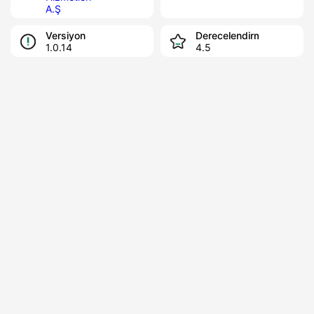
A.Ş
Versiyon
Derecelendirme
1.0.14
4.5