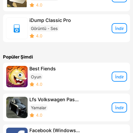
4.0
iDump Classic Pro
İndir
Görüntü - Ses
4.0
Popüler Şimdi
Best Fiends
İndir
Oyun
4.0
Lfs Volkswagen Passat Yaması
İndir
Yamalar
4.0
Facebook (Windows 8.1)