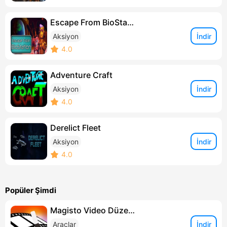
Escape From BioStation
İndir
Aksiyon
4.0
Adventure Craft
İndir
Aksiyon
4.0
Derelict Fleet
İndir
Aksiyon
4.0
Popüler Şimdi
Magisto Video Düzenleyici
İndir
Araçlar