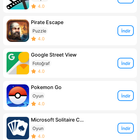
4.0
Pirate Escape
İndir
Puzzle
4.0
Google Street View
İndir
Fotoğraf
4.0
Pokemon Go
İndir
Oyun
4.0
Microsoft Solitaire Collection
İndir
Oyun
4.0