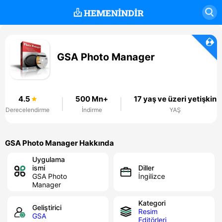
GSA Photo Manager
4.5
500 Mn+
17 yaş ve üzeri yetişkin
Derecelendirme
İndirme
YAŞ
GSA Photo Manager Hakkında
Uygulama
ismi
Diller
GSA Photo
İngilizce
Manager
Kategori
Geliştirici
Resim
GSA
Editörleri