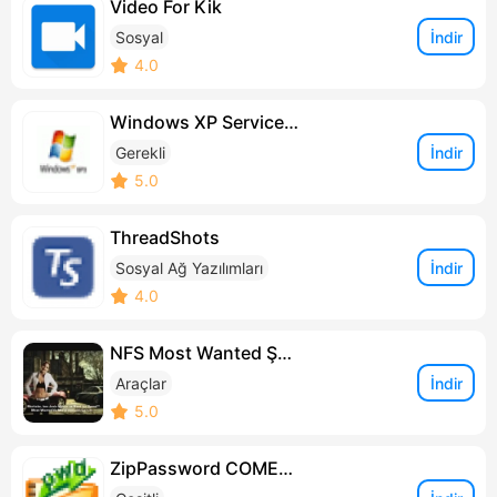
Video For Kik
İndir
Sosyal
4.0
Windows XP Service Pack 3
İndir
Gerekli
5.0
ThreadShots
İndir
Sosyal Ağ Yazılımları
4.0
NFS Most Wanted Şahin Yaması
İndir
Araçlar
5.0
ZipPassword COMEBACK