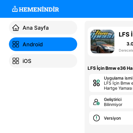
Ana Sayfa
LFS 
3.
Android
Derecel
iOS
LFS İçin Bmw e36 Ha
Uygulama ismi
LFS İçin Bmw 
Hartge Yaması
Geliştirici
Bilinmiyor
Versiyon