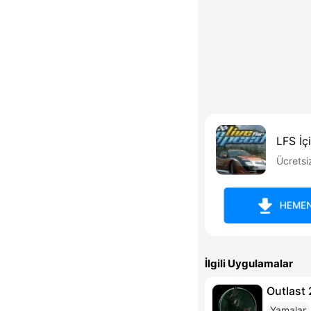
LFS İ
Ücretsi
HEMEN
İlgili Uygulamalar
Outlast
Yamalar