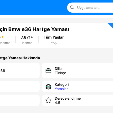
İçin Bmw e36 Hartge Yaması
0
7,871+
Tüm Yaşlar
endirme
İndirme
YAŞ
rtge Yaması Hakkında
Diller
e36
Türkçe
Kategori
Yamalar
Derecelendirme
4.5