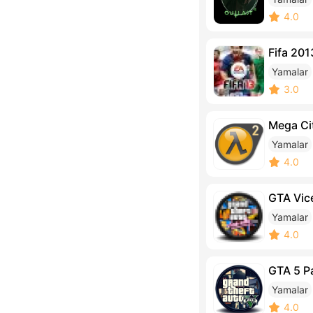
4.0
Fifa 201
Yamalar
3.0
Mega Ci
Yamalar
4.0
GTA Vice
Yamalar
4.0
GTA 5 P
Yamalar
4.0