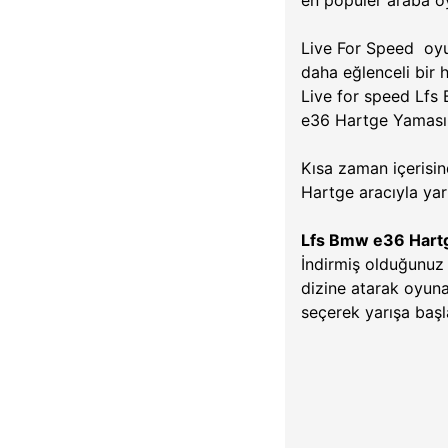
en popüler araba 
Live For Speed oyun
daha eğlenceli bir h
Live for speed Lfs
e36 Hartge Yaması i
Kısa zaman içerisi
Hartge aracıyla ya
Lfs Bmw e36 Hart
İndirmiş olduğunuz
dizine atarak oyuna
seçerek yarışa başla