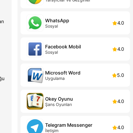
WhatsApp
an
4.0
Sosyal
Facebook Mobil
4.0
Sosyal
Microsoft Word
5.0
ğu
Uygulama
Okey Oyunu
4.0
Şans Oyunları
Telegram Messenger
4.0
İletişim