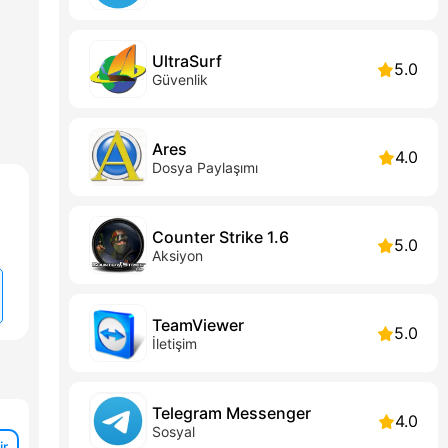
UltraSurf
5.0
Güvenlik
Ares
4.0
Dosya Paylaşımı
Counter Strike 1.6
5.0
Aksiyon
TeamViewer
5.0
İletişim
Telegram Messenger
4.0
Sosyal
ir