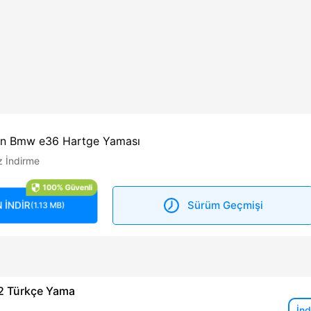
çin Bmw e36 Hartge Yaması
z İndirme
100% Güvenli
Sürüm Geçmişi
 İNDİR
(1.13 MB)
 2 Türkçe Yama
İnd