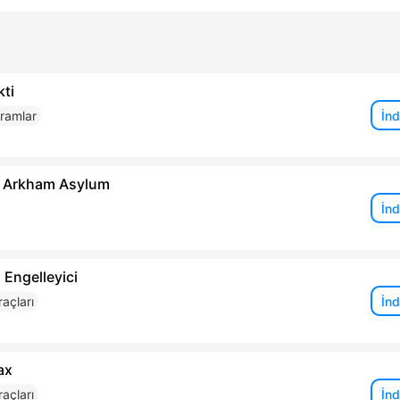
ti
İnd
gramlar
 Arkham Asylum
İnd
Engelleyici
İnd
açları
ax
İnd
açları