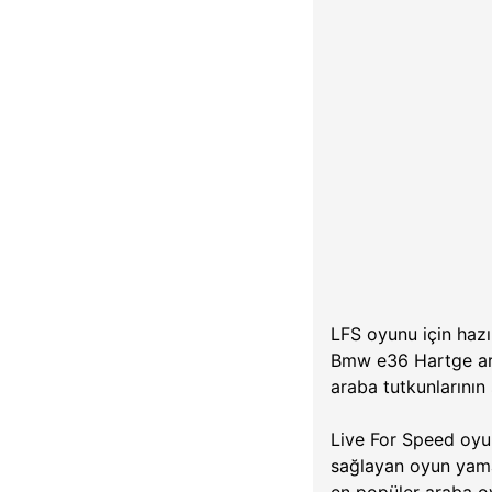
LFS oyunu için haz
Bmw e36 Hartge arac
araba tutkunlarını
Live For Speed oyu
sağlayan oyun yama