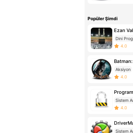
Popüler Şimdi
Ezan Vak
Dini Pro
4.0
Batman:
Aksiyon
4.0
Program 
Sistem Ar
4.0
DriverM
Sistem Ar