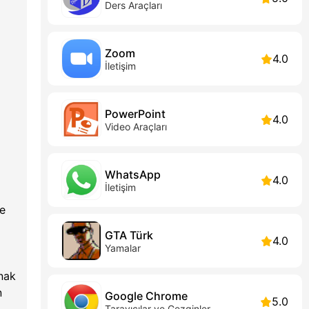
Ders Araçları
Zoom
4.0
İletişim
PowerPoint
4.0
Video Araçları
WhatsApp
4.0
İletişim
de
GTA Türk
4.0
Yamalar
nak
n
Google Chrome
5.0
Tarayıcılar ve Gezginler