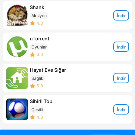
Shank
İndir
Aksiyon
4.0
uTorrent
İndir
Oyunlar
4.0
Hayat Eve Sığar
İndir
Sağlık
5.0
Sihirli Top
İndir
Çeşitli
4.0