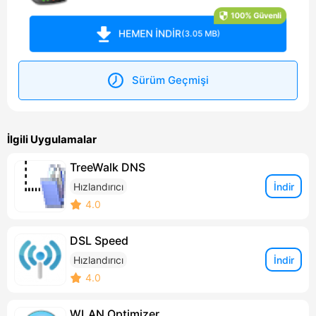
100% Güvenli
HEMEN İNDİR
(3.05 MB)
Sürüm Geçmişi
İlgili Uygulamalar
TreeWalk DNS
İndir
Hızlandırıcı
4.0
DSL Speed
İndir
Hızlandırıcı
4.0
WLAN Optimizer