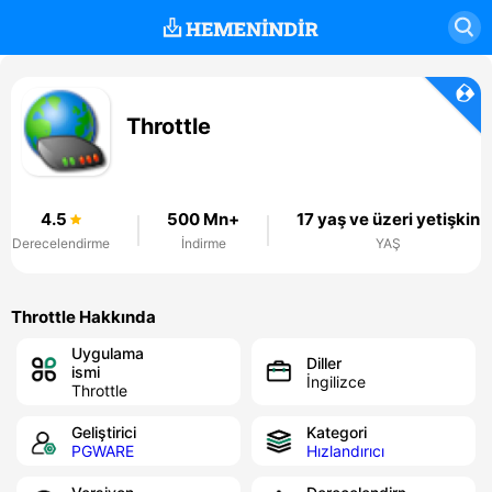
Throttle
4.5
500 Mn+
17 yaş ve üzeri yetişkin
Derecelendirme
İndirme
YAŞ
Throttle Hakkında
Uygulama
Diller
ismi
İngilizce
Throttle
Geliştirici
Kategori
PGWARE
Hızlandırıcı