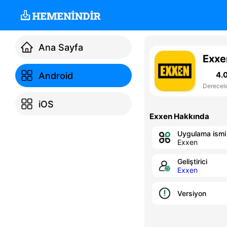
Ana Sayfa
Exxe
4.
Android
Derecel
iOS
Exxen Hakkında
Uygulama ismi
Exxen
Geliştirici
Exxen
Versiyon