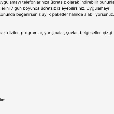
uygulamayı telefonlarınıza ücretsiz olarak indirebilir bununl
klerini 7 gün boyunca ücretsiz izleyebilirsiniz. Uygulamayı
sonunda beğenirseniz aylık paketler halinde alabiliyorsunuz
k diziler, programlar, yarışmalar, şovlar, belgeseller, çizgi
lım