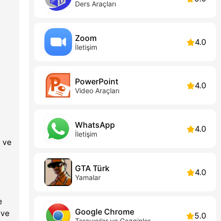
Ders Araçları
Zoom
4.0
İletişim
PowerPoint
4.0
Video Araçları
WhatsApp
4.0
İletişim
a ve
GTA Türk
4.0
Yamalar
e
Google Chrome
 ve
5.0
Tarayıcılar ve Gezginler