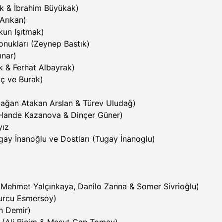
rk & İbrahim Büyükak)
Arıkan)
rkun Işıtmak)
onukları (Zeynep Bastık)
ınar)
 & Ferhat Albayrak)
nç ve Burak)
(Çağan Atakan Arslan & Türev Uludağ)
r (Hande Kazanova & Dinçer Güner)
yız
gay İnanoğlu ve Dostları (Tugay İnanoglu)
)
(Mehmet Yalçınkaya, Danilo Zanna & Somer Sivrioğlu)
urcu Esmersoy)
an Demir)