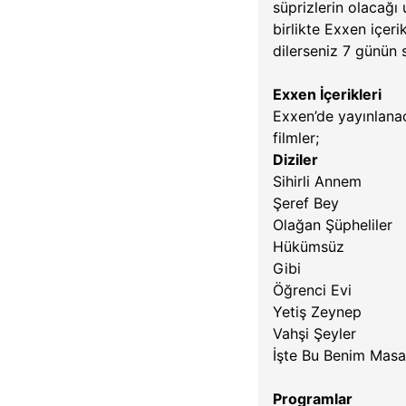
süprizlerin olacağı 
birlikte Exxen içeri
dilerseniz 7 günün 
Exxen İçerikleri
Exxen’de yayınlanaca
filmler;
Diziler
Sihirli Annem
Şeref Bey
Olağan Şüpheliler
Hükümsüz
Gibi
Öğrenci Evi
Yetiş Zeynep
Vahşi Şeyler
İşte Bu Benim Masa
Programlar