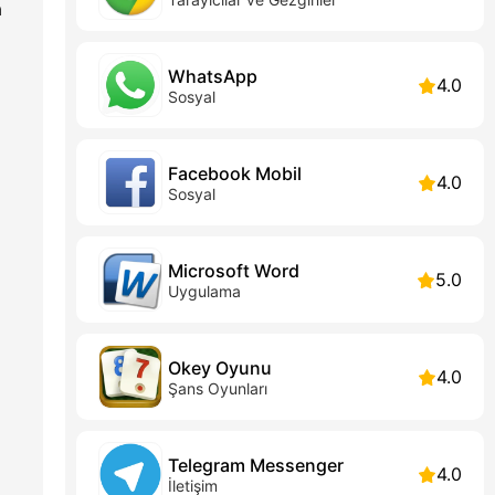
a
.
WhatsApp
4.0
Sosyal
Facebook Mobil
4.0
Sosyal
Microsoft Word
5.0
Uygulama
Okey Oyunu
4.0
Şans Oyunları
Telegram Messenger
4.0
İletişim