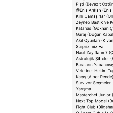
Pişti (Beyazıt Öztü
@Enis Arıkan (Enis 
Kirli Çamaşırlar (O
Zeynep Bastık ve K
Katarsis (Gökhan Ç
Garaj (Doğan Kabak
Akıl Oyunları (Kıva
Sürprizimiz Var
Nasıl Zayıflarım? 
Astrolojik Şifrele
Buraların Yabancısı
Veteriner Hekim Tu
Kaçış (Alper Rende
Survivor Seçmeler
Yarışma
Masterchef Junior 
Next Top Model (B
Fight Club (Bilgeh