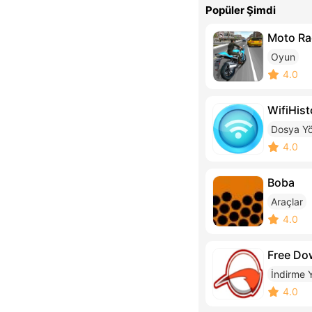
Popüler Şimdi
Moto Ra
Oyun
4.0
WifiHis
Dosya Yön
4.0
Boba
Araçlar
4.0
Free Do
İndirme Y
4.0