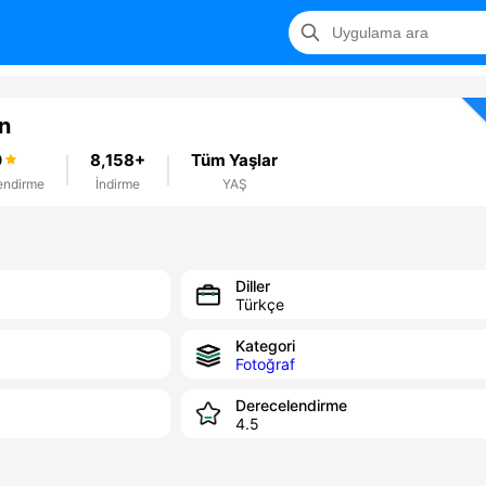
n
0
8,158+
Tüm Yaşlar
endirme
İndirme
YAŞ
Diller
Türkçe
Kategori
Fotoğraf
Derecelendirme
4.5