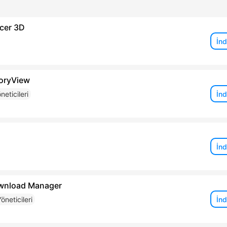
cer 3D
İnd
toryView
İnd
eticileri
İnd
wnload Manager
İnd
öneticileri