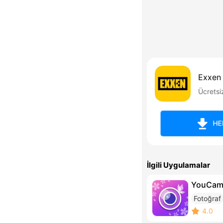
Exxen
Ücretsi
HE
İlgili Uygulamalar
YouCam 
Fotoğraf
4.0