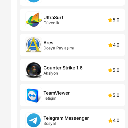
UltraSurf
5.0
Güvenlik
Ares
4.0
Dosya Paylaşımı
Counter Strike 1.6
5.0
Aksiyon
TeamViewer
5.0
İletişim
Telegram Messenger
4.0
Sosyal