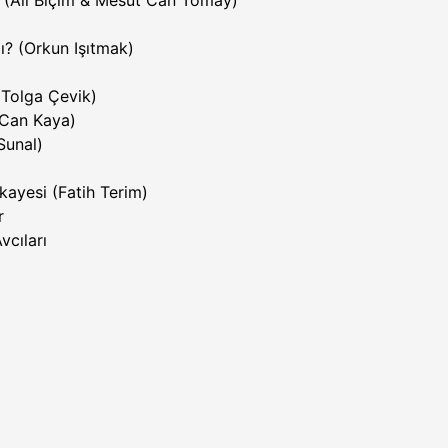
(Ali Biçim & Mesut Can Tomay)
ı? (Orkun Işıtmak)
(Tolga Çevik)
 Can Kaya)
Sunal)
kayesi (Fatih Terim)
r
vcıları