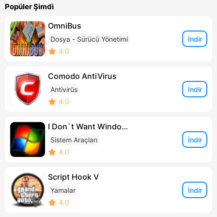
Popüler Şimdi
OmniBus
İndir
Dosya - Sürücü Yönetimi
4.0
Comodo AntiVirus
İndir
Antivirüs
4.0
I Don`t Want Windows
İndir
Sistem Araçları
4.0
Script Hook V
İndir
Yamalar
4.0