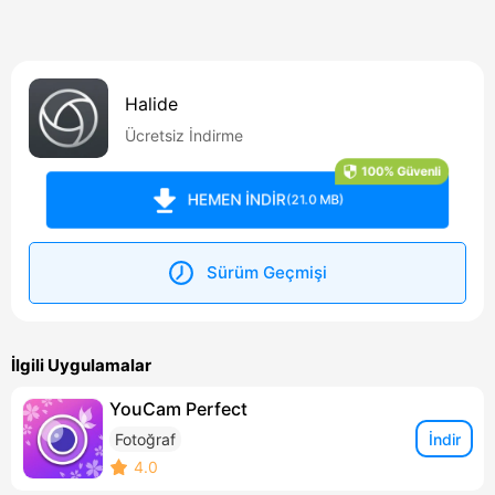
Halide
Ücretsiz İndirme
100% Güvenli
HEMEN İNDİR
(21.0 MB)
Sürüm Geçmişi
İlgili Uygulamalar
YouCam Perfect
İndir
Fotoğraf
4.0