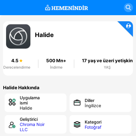
Halide
4.5
500 Mn+
17 yaş ve üzeri yetişkin
Derecelendirme
İndirme
YAŞ
Halide Hakkında
Uygulama
Diller
ismi
İngilizce
Halide
Geliştirici
Kategori
Chroma Noir
Fotoğraf
LLC