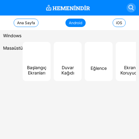
Ana Sayfa
Android
iOS
Windows
Masaüstü
Başlangıç
Duvar
Ekran
Eğlence
Ekranları
Kağıdı
Koruyuc