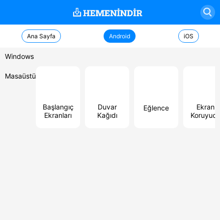
Ana Sayfa
Android
iOS
Windows
Masaüstü
Başlangıç
Duvar
Ekran
Eğlence
Ekranları
Kağıdı
Koruyuc